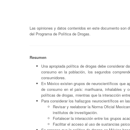
Las opiniones y datos contenidos en este documento son de 
del Programa de Política de Drogas.
Resumen
Una apropiada política de drogas debe considerar dat
consumo en la población, los segundos comprende
consumidores.
En México existen grupos de neurocientíficos que ap
de consumo en el país: marihuana, inhalables y c
políticas de drogas, mientras que la interacción entr
Para considerar los hallazgos neurocientíficos en la
Revisar y reelaborar la Norma Oficial Mexican
institutos de investigación.
Fortalecer la interacción entre los grupos aca
Facilitar el acceso al uso de sustancias psico
Se propone que la política de drogas en México basad