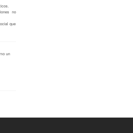
ticos.
ciones no
ocial que
omo un